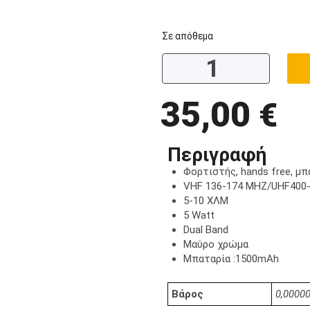
Σε απόθεμα
35,00
€
Περιγραφή
Φορτιστής, hands free, μπ
VHF 136-174 MHZ/UHF400
5-10 ΧΛΜ
5 Watt
Dual Band
Μαύρο χρώμα
Μπαταρία :1500mAh
Βάρος
0,00000