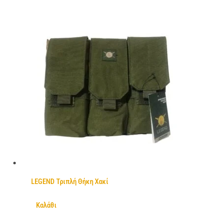
LEGEND Τριπλή Θήκη Χακί
Καλάθι