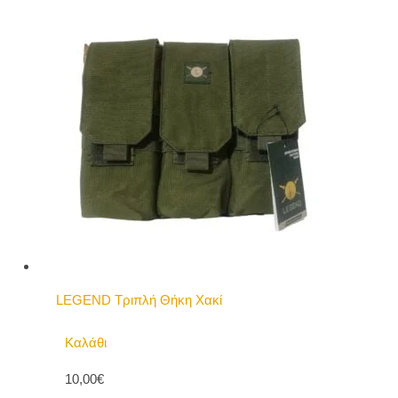
LEGEND Τριπλή Θήκη Χακί
Καλάθι
10,00€