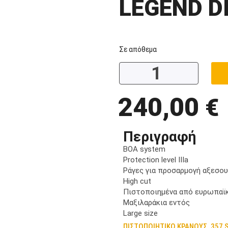
LEGEND D
Σε απόθεμα
240,00
€
Περιγραφή
BOA system
Protection level IIIa
Ράγες για προσαρμογή αξεσο
High cut
Πιστοποιημένα από ευρωπαϊκ
Μαξιλαράκια εντός
Large size
ΠΙΣΤΟΠΟΙΗΤΙΚΟ ΚΡΑΝΟΥΣ .357 S