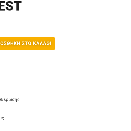
EST
ΟΣΘΉΚΗ ΣΤΟ ΚΑΛΆΘΙ
υθέρωσης
ες