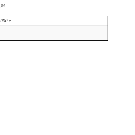
5,56
000 κ.