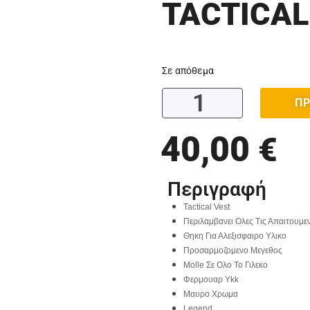
TACTICAL
Σε απόθεμα
ΠΡ
40,00
€
Περιγραφή
Tactical Vest
Περιλαμβανει Ολες Τις Απαιτουμε
Θηκη Για Αλεξισφαιρο Υλικο
Προσαρμοζομενο Μεγεθος
Molle Σε Ολο Το Γιλεκο
Φερμουαρ Ykk
Μαυρο Χρωμα
Legend