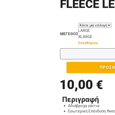
FLEECE L
LARGE
ΜΕΓΕΘΟΣ
XLARGE
Εκκαθάριση
ΠΡΟΣΘ
10,00
€
Περιγραφή
Αδιάβροχα γάντια
Εσωτερική Επένδυση flee