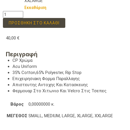
XXLARGE
Εκκαθάριση
ΠΡΟΣΘΉΚΗ ΣΤΟ ΚΑΛΆΘΙ
40,00
€
Περιγραφή
CP Χρώμα
Acu Uniform
35% Cotton,65% Polyester, Rip Stop
Επιχειρησιακη Φορμα Παραλλαγης
Απιστευτης Αντοχης Και Κατασκευης
Φερμουαρ Στο Χιτωνιο Και Velcro Στις Τσεπες
Βάρος
0,00000000 κ.
ΜΕΓΕΘΟΣ
SMALL, MEDIUM, LARGE, XLARGE, XXLARGE