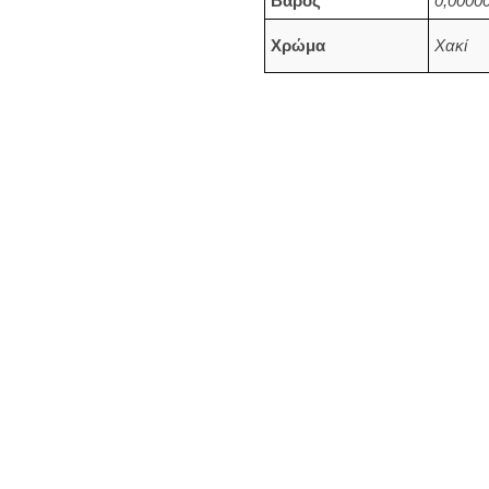
Βάρος
0,00000
Χρώμα
Χακί